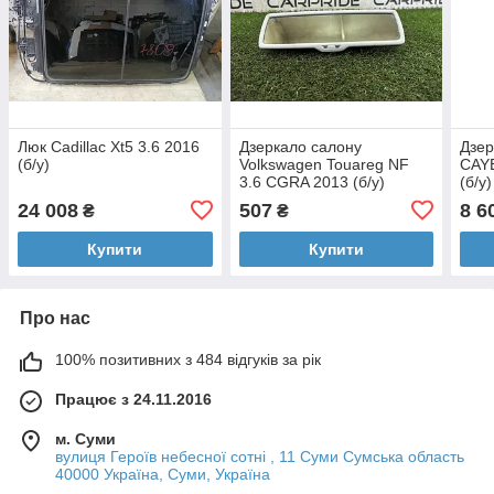
Люк Cadillac Xt5 3.6 2016
Дзеркало салону
Дзе
(б/у)
Volkswagen Touareg NF
CAYE
3.6 CGRA 2013 (б/у)
(б/у)
24 008
507
8 6
₴
₴
Купити
Купити
Про нас
100% позитивних з 484 відгуків за рік
Працює з 24.11.2016
м. Суми
вулиця Героїв небесної сотні , 11 Суми Сумська область
40000 Україна, Суми, Україна