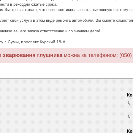
ести в рекордно сжатые сроки.
ом быстро застывает, что позволяет использовать выхлопную систему ср
гают свои услуги в этом виде ремонта автомобиля. Вы смоете самосто
нению вашего заказа ответственно и со знанием дела!
у г. Сумы, проспект Курский 18-А
на
зварювання глушника
можна за телефоном: (050)