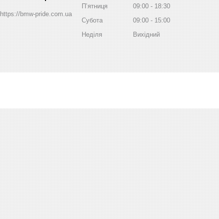
Пʼятниця
09:00
18:30
https://bmw-pride.com.ua
Субота
09:00
15:00
Неділя
Вихідний