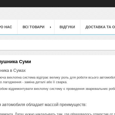
РО НАС
ВСІ ТОВАРИ
ВІДГУКИ
ДОСТАВКА ТА 
лушника Суми
ника в Сумах
ча вихлопна система відіграє велику роль для роботи всього автомобі
о лагодження - заміна деталі або її сварка.
бом відремонтувати вихлопну систему є проведення зварювальних робіт
я автомобиля обладает массой преимуществ:
ремонта. Латку нужно накладывать там, где образовалось отверстие от 