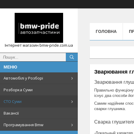
ГОЛОВНА
П
Інтернет магазин bmw-pride.com.ua
Зварювання г
Автомобілі у Розборі
Зварювання глуш
Розборка Суми
Правильно функціоную
існує два способи йог
СТО Суми
Самим надійним спосо
сварки глушника.
Вакансії
Сварка глушител
Програмування Bmw
-Локальный характер 