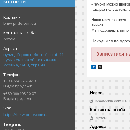
КОНТАКТИ
-Ремонт можно произв
-Сварка полуавтомат
Наши мастера предла
bmw-pride.com.ua
аников.
Мы подойдем к выпол
Артем
Находимся по адрес
Записатися 
вулиця Героїв небесної сотні , 11
Суми Сумська область 40000
Україна, Суми, Україна
+380 (66) 863-29-13
Відділ продажів
+380 (66) 108-50-07
Відділ продажів
bmw-pride.com.ua
https://bmw-pride.com.ua
Артем