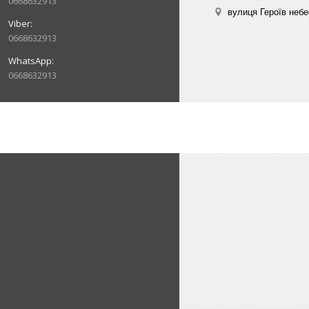
0668632913
вулиця Героїв небе
0668632913
0668632913