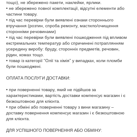
тощо), не збережено пакети, наклейки, ярлики.

• не збережено повної комплектації, відсутні елементи або 
частини товару.

• під час перевірки були виявлені ознаки стороннього 
втручання (розтин, спроба ремонту, мастило/очищення 
сторонніми речовинами)

• під час перевірки були виявлені пошкодження під впливом 
екстремальних температур або спричинені потраплянням 
усередину виробу: бруду, сторонніх предметів, речовин, 
рідин, комах тощо.

• товар із категорії “Олії та хімія” у випадках, коли пломби 
були пошкоджені.

ОПЛАТА ПОСЛУГИ ДОСТАВКИ:

• при поверненні товару, який не підійшов за 
характеристиками, вартість доставки компенсує магазин і є 
безкоштовною для клієнта.

• при обміні або поверненні товару з вини магазину – 
доставку повернення компенсує магазин і є безкоштовною 
для клієнта.

ДЛЯ УСПІШНОГО ПОВЕРНЕННЯ АБО ОБМІНУ:
