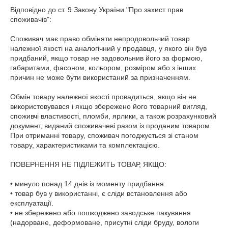
Відповідно до ст. 9 Закону України "Про захист прав 
споживачів":

Споживач має право обміняти непродовольчий товар 
належної якості на аналогічний у продавця, у якого він був 
придбаний, якщо товар не задовольнив його за формою, 
габаритами, фасоном, кольором, розміром або з інших 
причин не може бути використаний за призначенням.

Обмін товару належної якості провадиться, якщо він не 
використовувався і якщо збережено його товарний вигляд, 
споживчі властивості, пломби, ярлики, а також розрахунковий 
документ, виданий споживачеві разом із проданим товаром. 
При отриманні товару, споживач погоджується зі станом 
товару, характеристиками та комплектацією.

ПОВЕРНЕННЯ НЕ ПІДЛЕЖИТЬ ТОВАР, ЯКЩО:

• минуло понад 14 днів із моменту придбання.

• товар був у використанні, є сліди встановлення або 
експлуатації.

• не збережено або пошкоджено заводське пакування 
(надорване, деформоване, присутні сліди бруду, вологи 