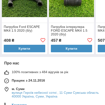
Патрубок Ford ESCAPE
Патрубок інтеркулера
Пат
MK4 1.5 2020 (б/у)
FORD ESCAPE MK4 1.5
MK4 
2020 (б/у)
408
457
507
₴
₴
Купити
Купити
Про нас
100% позитивних з 484 відгуків за рік
Працює з 24.11.2016
м. Суми
вулиця Героїв небесної сотні , 11 Суми Сумська область
40000 Україна, Суми, Україна
Контакти