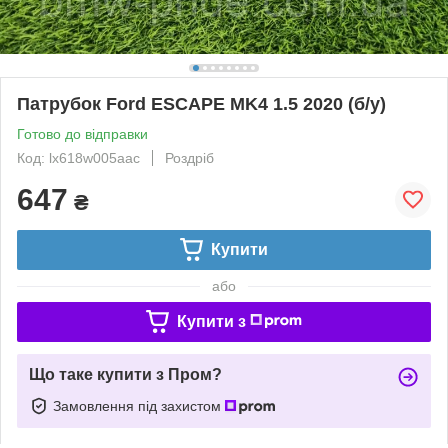
Патрубок Ford ESCAPE MK4 1.5 2020 (б/у)
Готово до відправки
Код: lx618w005aac
Роздріб
647
₴
Купити
або
Купити з
Що таке купити з Пром?
Замовлення під захистом