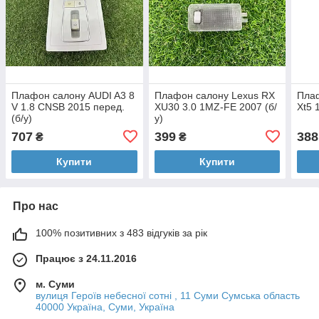
Плафон салону AUDI A3 8
Плафон салону Lexus RX
Плаф
V 1.8 CNSB 2015 перед.
XU30 3.0 1MZ-FE 2007 (б/
Xt5 
(б/у)
у)
707
399
388
₴
₴
Купити
Купити
Про нас
100% позитивних з 483 відгуків за рік
Працює з 24.11.2016
м. Суми
вулиця Героїв небесної сотні , 11 Суми Сумська область
40000 Україна, Суми, Україна