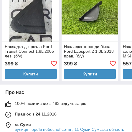
Накладка дзеркала Ford
Накладка торпеди бічна
Накл
Transit Connect 1.8L 2005
Ford Ecosport 2 1.0L 2018
сал
лев. (б/у)
прав. (б/у)
MK4 
399
399
557
₴
₴
Купити
Купити
Про нас
100% позитивних з 483 відгуків за рік
Працює з 24.11.2016
м. Суми
вулиця Героїв небесної сотні , 11 Суми Сумська область