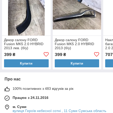
Декор салону FORD
Декор салону FORD
Накл
Fusion MK5 2.0 HYBRID
Fusion MK5 2.0 HYBRID
бага
2013 лев. (б/у)
2013 (б/у)
2.0 
399
399
707
₴
₴
Купити
Купити
Про нас
100% позитивних з 483 відгуків за рік
Працює з 24.11.2016
м. Суми
вулиця Героїв небесної сотні , 11 Суми Сумська область