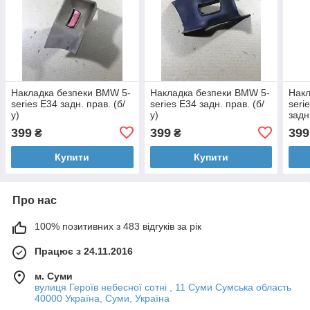
Накладка безпеки BMW 5-
Накладка безпеки BMW 5-
Накл
series E34 задн. прав. (б/
series E34 задн. прав. (б/
seri
у)
у)
задн
399
399
399
₴
₴
Купити
Купити
Про нас
100% позитивних з 483 відгуків за рік
Працює з 24.11.2016
м. Суми
вулиця Героїв небесної сотні , 11 Суми Сумська область
40000 Україна, Суми, Україна