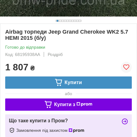
Airbag торпеди Jeep Grand Cherokee WK2 5.7
HEMI 2015 (б/у)
Готово до відправки
Код: 68195938AA
Роздріб
1 807
₴
Купити
або
Купити з
Що таке купити з Пром?
Замовлення під захистом