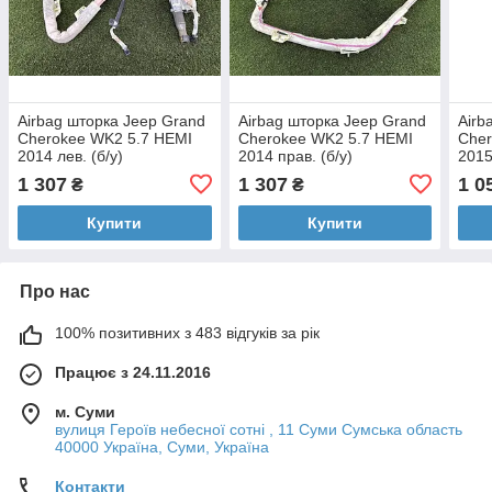
Airbag шторка Jeep Grand
Airbag шторка Jeep Grand
Airb
Cherokee WK2 5.7 HEMI
Cherokee WK2 5.7 HEMI
Cher
2014 лев. (б/у)
2014 прав. (б/у)
2015
1 307
1 307
1 0
₴
₴
Купити
Купити
Про нас
100% позитивних з 483 відгуків за рік
Працює з 24.11.2016
м. Суми
вулиця Героїв небесної сотні , 11 Суми Сумська область
40000 Україна, Суми, Україна
Контакти