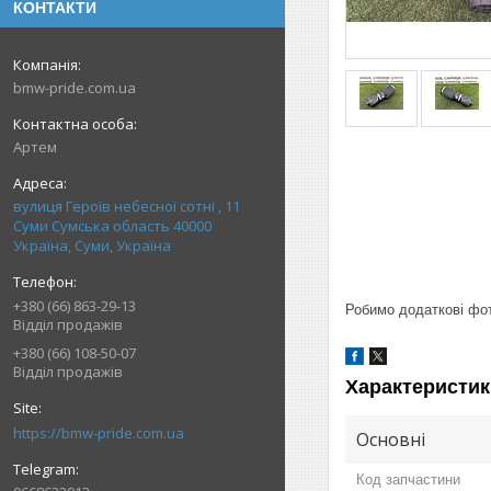
КОНТАКТИ
bmw-pride.com.ua
Артем
вулиця Героїв небесної сотні , 11
Суми Сумська область 40000
Україна, Суми, Україна
+380 (66) 863-29-13
Робимо додаткові фото
Відділ продажів
+380 (66) 108-50-07
Відділ продажів
Характеристик
https://bmw-pride.com.ua
Основні
Код запчастини