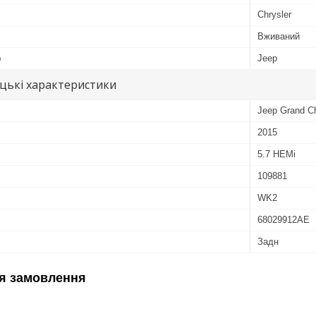
Chrysler
Вживаний
ю
Jeep
цькі характеристики
Jeep Grand C
2015
5.7 HEMi
109881
WK2
68029912AE
Задн
я замовлення