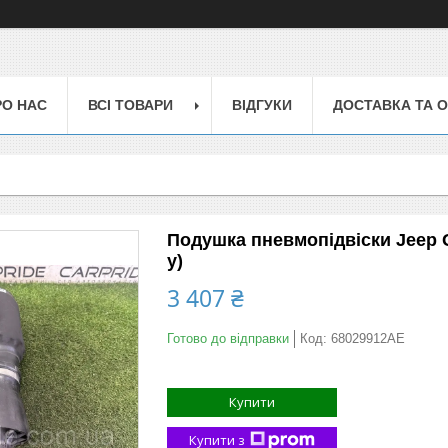
РО НАС
ВСІ ТОВАРИ
ВІДГУКИ
ДОСТАВКА ТА 
Подушка пневмопідвіски Jeep G
у)
3 407 ₴
Готово до відправки
Код:
68029912AE
Купити
Купити з