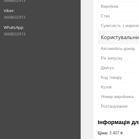
0668632913
Виробник
Стан
0668632913
Сумісність з марко
0668632913
Користувальни
Автомобіль-донор
Рік випуску
Двигун
Код товару
Кузов
Номер виробника
Розташування
Інформація дл
Ціна:
3 407 ₴