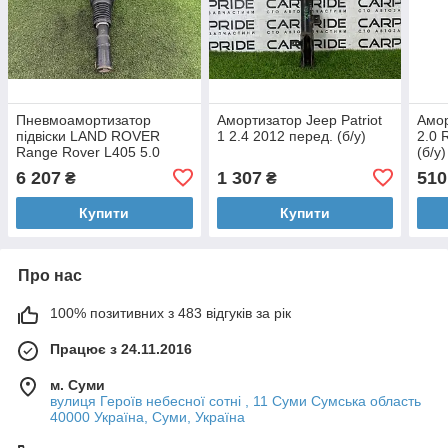
Пневмоамортизатор
Амортизатор Jeep Patriot
Амо
підвіски LAND ROVER
1 2.4 2012 перед. (б/у)
2.0 
Range Rover L405 5.0
(б/у)
2016 перед. лів. (б/у)
6 207
1 307
510
₴
₴
Купити
Купити
Про нас
100% позитивних з 483 відгуків за рік
Працює з 24.11.2016
м. Суми
вулиця Героїв небесної сотні , 11 Суми Сумська область
40000 Україна, Суми, Україна