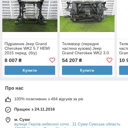
Підрамник Jeep Grand
Телевізор (передня
Теле
Cherokee WK2 5.7 HEMI
частина кузова) Jeep
част
2015 перед. (б/у)
Grand Cherokee WK2 3.0
Gran
DIESEL 2014 (б/у)
HEMI
8 007
54 207
10 
₴
₴
Купити
Купити
Про нас
100% позитивних з 484 відгуків за рік
Працює з 24.11.2016
м. Суми
вулиця Героїв небесної сотні , 11 Суми Сумська область