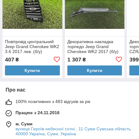
Повітровід центральний
Декоративна накладка
Деко
Jeep Grand Cherokee WK2
торпедо Jeep Grand
торп
3.6 2017 лев. (б/у)
Cherokee WK2 2017 (б/у)
CZRA
407
1 307
399
₴
₴
Купити
Купити
Про нас
100% позитивних з 483 відгуків за рік
Працює з 24.11.2016
м. Суми
вулиця Героїв небесної сотні , 11 Суми Сумська область
40000 Україна, Суми, Україна