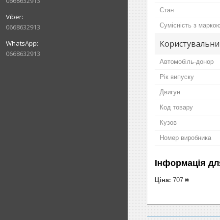
0668632913
Стан
Сумісність з марко
0668632913
Користувальни
0668632913
Автомобіль-донор
Рік випуску
Двигун
Код товару
Кузов
Номер виробника
Інформація дл
Ціна:
707 ₴