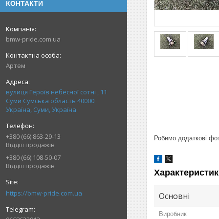
КОНТАКТИ
bmw-pride.com.ua
Артем
вулиця Героїв небесної сотні , 11
Суми Сумська область 40000
Україна, Суми, Україна
+380 (66) 863-29-13
Робимо додаткові фото
Відділ продажів
+380 (66) 108-50-07
Відділ продажів
Характеристик
https://bmw-pride.com.ua
Основні
Виробник