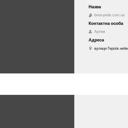
bmw-pride.com.ua
Артем
вулиця Героїв небе