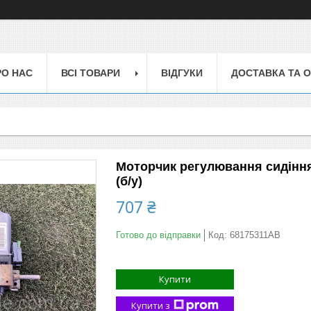
РО НАС
ВСІ ТОВАРИ
ВІДГУКИ
ДОСТАВКА ТА 
Моторчик регулювання сидіння
(б/у)
707 ₴
Готово до відправки
Код:
68175311AB
Купити
Купити з