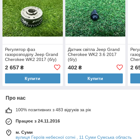
Регулятор фаз
Датчик світла Jeep Grand
Регу
газорозподілу Jeep Grand
Cherokee WK2 3.6 2017
газо
Cherokee WK2 2017 (б/у)
(б/у)
Cher
2 657
402
2 6
₴
₴
Купити
Купити
Про нас
100% позитивних з 483 відгуків за рік
Працює з 24.11.2016
м. Суми
вулиця Героїв небесної сотні , 11 Суми Сумська область