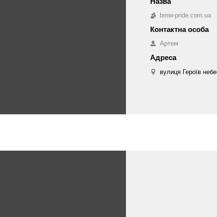
bmw-pride.com.ua
Артем
вулиця Героїв небе