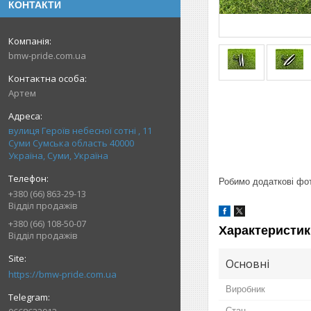
КОНТАКТИ
bmw-pride.com.ua
Артем
вулиця Героїв небесної сотні , 11
Суми Сумська область 40000
Україна, Суми, Україна
Робимо додаткові фото
+380 (66) 863-29-13
Відділ продажів
+380 (66) 108-50-07
Характеристик
Відділ продажів
Основні
https://bmw-pride.com.ua
Виробник
Стан