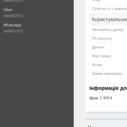
0668632913
Сумісність з марко
0668632913
Користувальни
Автомобіль-донор
0668632913
Рік випуску
Двигун
Код товару
Кузов
Номер виробника
Інформація дл
Ціна:
2 308 ₴