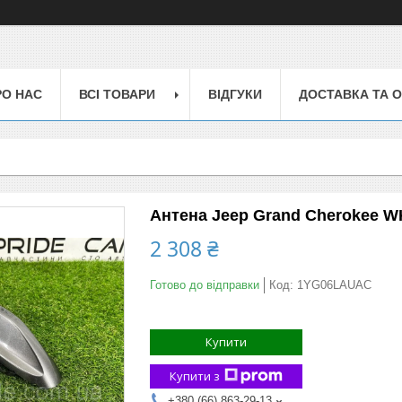
РО НАС
ВСІ ТОВАРИ
ВІДГУКИ
ДОСТАВКА ТА 
Антена Jeep Grand Cherokee WK
2 308 ₴
Готово до відправки
Код:
1YG06LAUAC
Купити
Купити з
+380 (66) 863-29-13