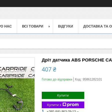
РО НАС
ВСІ ТОВАРИ
ВІДГУКИ
ДОСТАВКА ТА 
Дріт датчика ABS PORSCHE CAYE
407 ₴
Готово до відправки
Код:
95861282101
Купити
Купити з
+380 (66) 863-29-13