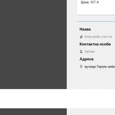
Ціна:
407 ₴
bmw-pride.com.ua
Артем
вулиця Героїв небе