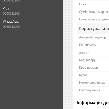
0668632913
Стан
Сумісність з марко
0668632913
Сумісність з модел
0668632913
Користувальни
Автомобіль-донор
Рік випуску
Двигун
Код товару
Крос-номери
Кузов
Номер виробника
Розташування
Інформація дл