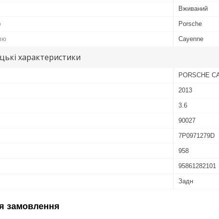
Вживаний
ю
Porsche
лю
Cayenne
цькі характеристики
PORSCHE C
2013
3.6
90027
7P0971279D
958
95861282101
Задн
я замовлення