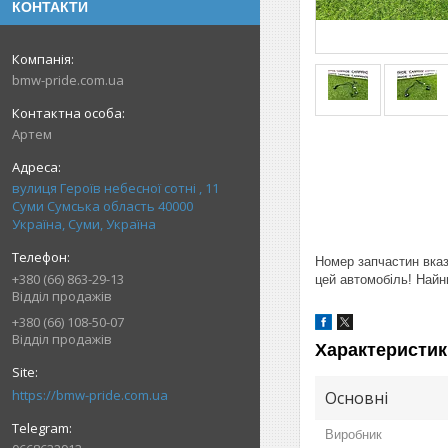
КОНТАКТИ
bmw-pride.com.ua
Артем
вулиця Героїв небесної сотні , 11
Суми Сумська область 40000
Україна, Суми, Україна
Номер запчастин вказа
+380 (66) 863-29-13
цей автомобіль! Найни
Відділ продажів
+380 (66) 108-50-07
Відділ продажів
Характеристик
https://bmw-pride.com.ua
Основні
Виробник