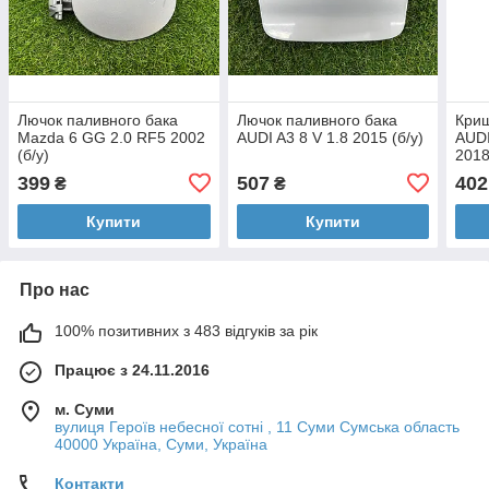
Лючок паливного бака
Лючок паливного бака
Криш
Mazda 6 GG 2.0 RF5 2002
AUDI A3 8 V 1.8 2015 (б/у)
AUDI
(б/у)
2018
399
507
402
₴
₴
Купити
Купити
Про нас
100% позитивних з 483 відгуків за рік
Працює з 24.11.2016
м. Суми
вулиця Героїв небесної сотні , 11 Суми Сумська область
40000 Україна, Суми, Україна
Контакти