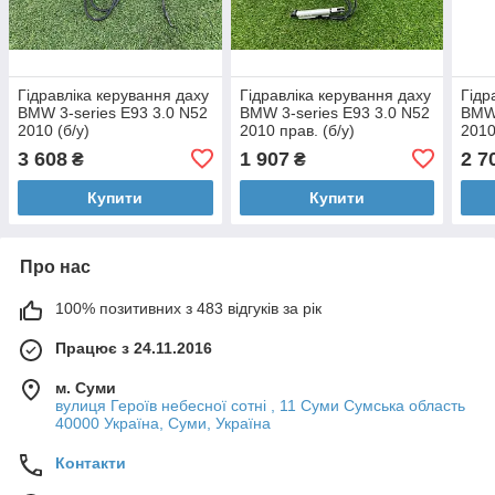
Гідравліка керування даху
Гідравліка керування даху
Гідр
BMW 3-series E93 3.0 N52
BMW 3-series E93 3.0 N52
BMW 
2010 (б/у)
2010 прав. (б/у)
2010
3 608
1 907
2 7
₴
₴
Купити
Купити
Про нас
100% позитивних з 483 відгуків за рік
Працює з 24.11.2016
м. Суми
вулиця Героїв небесної сотні , 11 Суми Сумська область
40000 Україна, Суми, Україна
Контакти