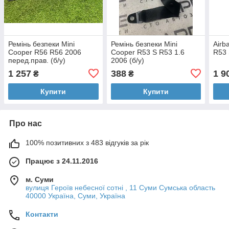
Ремінь безпеки Mini
Ремінь безпеки Mini
Airb
Cooper R56 R56 2006
Cooper R53 S R53 1.6
R53 
перед.прав. (б/у)
2006 (б/у)
1 257
388
1 9
₴
₴
Купити
Купити
Про нас
100% позитивних з 483 відгуків за рік
Працює з 24.11.2016
м. Суми
вулиця Героїв небесної сотні , 11 Суми Сумська область
40000 Україна, Суми, Україна
Контакти