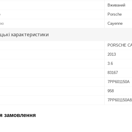
Вживаний
ю
Porsche
лю
Cayenne
цькі характеристики
PORSCHE C
2013
3.6
83167
7PP601150A
958
7PP601150A8
я замовлення