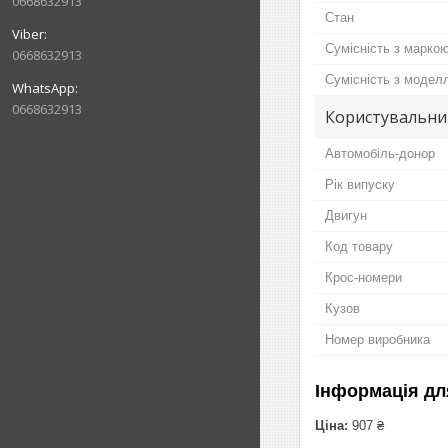
0668632913
Стан
Сумісність з марко
0668632913
Сумісність з модел
0668632913
Користувальни
Автомобіль-донор
Рік випуску
Двигун
Код товару
Крос-номери
Кузов
Номер виробника
Інформація дл
Ціна:
907 ₴