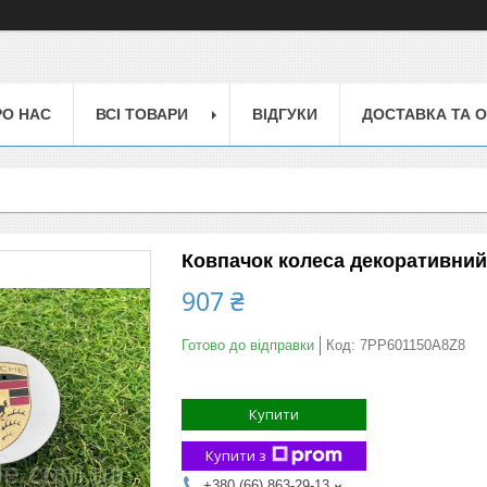
РО НАС
ВСІ ТОВАРИ
ВІДГУКИ
ДОСТАВКА ТА 
Ковпачок колеса декоративний
907 ₴
Готово до відправки
Код:
7PP601150A8Z8
Купити
Купити з
+380 (66) 863-29-13