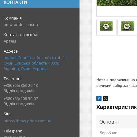
КОНТАКТИ
bmw-pride.com.ua
Артем
вулиця Героїв небесної сотні , 11
Суми Сумська область 40000
Україна, Суми, Україна
Наявні подряпини на 
+380 (66) 863-29-13
великий вибір запчаст
Відділ продажів
+380 (66) 108-50-07
Відділ продажів
Характеристик
https://bmw-pride.com.ua
Основні
Виробник