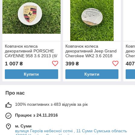
Ковпачок колеса
Ковпачок колеса
Ковп
декоративний PORSCHE
декоративний Jeep Grand
деко
CAYENNE 958 3.6 2013 (б/
Cherokee WK2 3.6 2018
Cher
у)
(б/у)
(б/у)
1 007
399
407
₴
₴
Купити
Купити
Про нас
100% позитивних з 483 відгуків за рік
Працює з 24.11.2016
м. Суми
вулиця Героїв небесної сотні , 11 Суми Сумська область