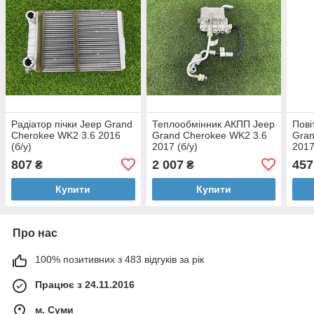
Радіатор пічки Jeep Grand
Теплообмінник АКПП Jeep
Пові
Cherokee WK2 3.6 2016
Grand Cherokee WK2 3.6
Gran
(б/у)
2017 (б/у)
2017
807
2 007
457
₴
₴
Купити
Купити
Про нас
100% позитивних з 483 відгуків за рік
Працює з 24.11.2016
м. Суми