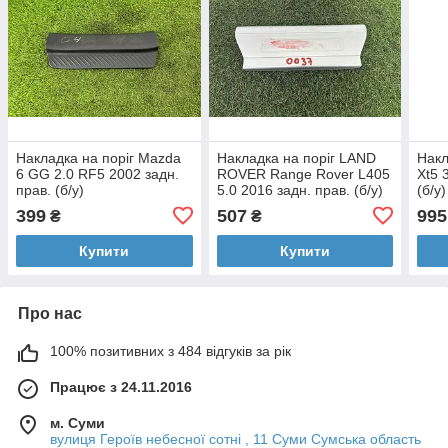
Накладка на поріг Mazda
Накладка на поріг LAND
Накл
6 GG 2.0 RF5 2002 задн.
ROVER Range Rover L405
Xt5 
прав. (б/у)
5.0 2016 задн. прав. (б/у)
(б/у)
399
507
995
₴
₴
Купити
Купити
Про нас
100% позитивних з 484 відгуків за рік
Працює з 24.11.2016
м. Суми
вулиця Героїв небесної сотні , 11 Суми Сумська область