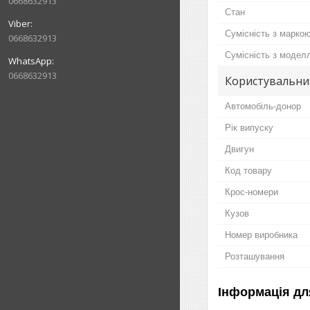
0668632913
Стан
Сумісність з марко
0668632913
Сумісність з модел
0668632913
Користувальни
Автомобіль-донор
Рік випуску
Двигун
Код товару
Крос-номери
Кузов
Номер виробника
Розташування
Інформація дл