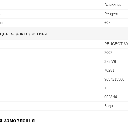
Вживаний
ю
Peugeot
лю
607
цькі характеристики
PEUGEOT 60
2002
3.0i V6
70281
9637213380
1
6528N4
Задн
я замовлення