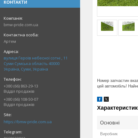
КОНТАКТИ
bmw-pride.com.ua
Артем
вулиця Героїв небесної сотні , 11
Суми Сумська область 40000
Україна, Суми, Україна
Номер запчастин вказа
+380 (66) 863-29-13
цей автомобіль! Найни
Відділ продажів
+380 (66) 108-50-07
Відділ продажів
Характеристик
https://bmw-pride.com.ua
Основні
Виробник