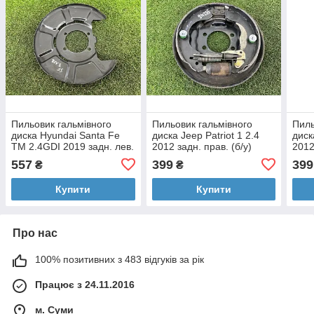
Пильовик гальмівного
Пильовик гальмівного
Пиль
диска Hyundai Santa Fe
диска Jeep Patriot 1 2.4
диск
TM 2.4GDI 2019 задн. лев.
2012 задн. прав. (б/у)
2012
(б/у)
557
399
399
₴
₴
Купити
Купити
Про нас
100% позитивних з 483 відгуків за рік
Працює з 24.11.2016
м. Суми