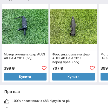
Мотор омивача фар AUDI
Форсунка омивача фар
Мото
A8 D4 4 2011 (б/у)
AUDI A8 D4 4 2011
D4 4
перед.прав. (б/у)
399
707
399
₴
₴
Купити
Купити
Про нас
100% позитивних з 483 відгуків за рік