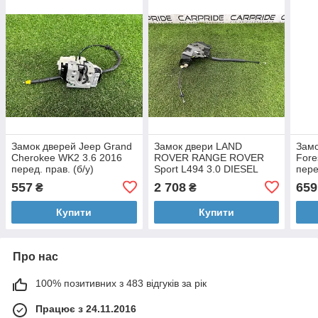
Замок дверей Jeep Grand
Замок двери LAND
Замо
Cherokee WK2 3.6 2016
ROVER RANGE ROVER
Fore
перед. прав. (б/у)
Sport L494 3.0 DIESEL
пере
2016 перед. прав. (б/у)
557
2 708
659
₴
₴
Купити
Купити
Про нас
100% позитивних з 483 відгуків за рік
Працює з 24.11.2016