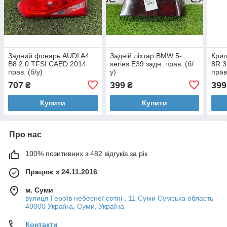
Задний фонарь AUDI A4
Задній ліхтар BMW 5-
Криш
B8 2.0 TFSI CAED 2014
series E39 задн. прав. (б/
8R 3
прав. (б/у)
у)
прав
707
399
399
₴
₴
Купити
Купити
Про нас
100% позитивних з 482 відгуків за рік
Працює з 24.11.2016
м. Суми
вулиця Героїв небесної сотні , 11 Суми Сумська область
40000 Україна, Суми, Україна
Контакти