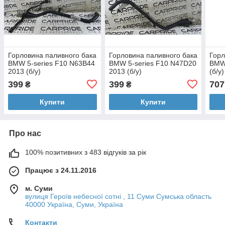
Горловина паливного бака
Горловина паливного бака
Горл
BMW 5-series F10 N63B44
BMW 5-series F10 N47D20
BMW 
2013 (б/у)
2013 (б/у)
(б/у)
399
399
707
₴
₴
Купити
Купити
Про нас
100% позитивних з 483 відгуків за рік
Працює з 24.11.2016
м. Суми
вулиця Героїв небесної сотні , 11 Суми Сумська область
40000 Україна, Суми, Україна
Контакти