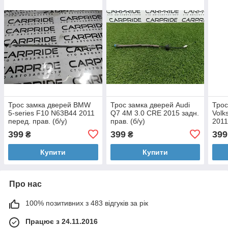
Трос замка дверей BMW
Трос замка дверей Audi
Трос
5-series F10 N63B44 2011
Q7 4M 3.0 CRE 2015 задн.
Volk
перед. прав. (б/у)
прав. (б/у)
2011
399
399
399
₴
₴
Купити
Купити
Про нас
100% позитивних з 483 відгуків за рік
Працює з 24.11.2016