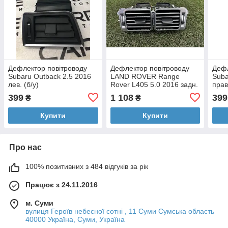
Дефлектор повітроводу
Дефлектор повітроводу
Дефл
Subaru Outback 2.5 2016
LAND ROVER Range
Suba
лев. (б/у)
Rover L405 5.0 2016 задн.
прав
(б/у)
399
1 108
399
₴
₴
Купити
Купити
Про нас
100% позитивних з 484 відгуків за рік
Працює з 24.11.2016
м. Суми
вулиця Героїв небесної сотні , 11 Суми Сумська область
40000 Україна, Суми, Україна