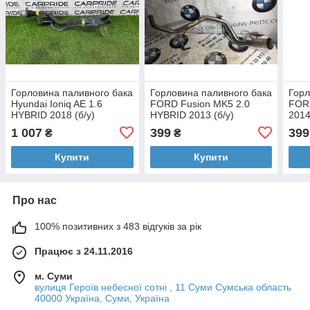
Горловина паливного бака
Горловина паливного бака
Горл
Hyundai Ioniq AE 1.6
FORD Fusion MK5 2.0
FOR
HYBRID 2018 (б/у)
HYBRID 2013 (б/у)
2014
1 007
399
399
₴
₴
Купити
Купити
Про нас
100% позитивних з 483 відгуків за рік
Працює з 24.11.2016
м. Суми
вулиця Героїв небесної сотні , 11 Суми Сумська область
40000 Україна, Суми, Україна