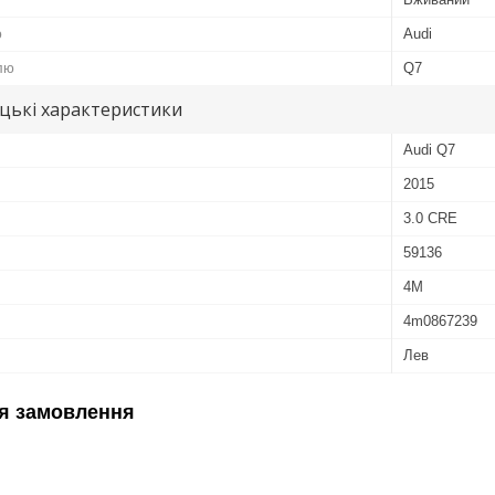
ю
Audi
лю
Q7
цькі характеристики
Audi Q7
2015
3.0 CRE
59136
4M
4m0867239
Лев
я замовлення