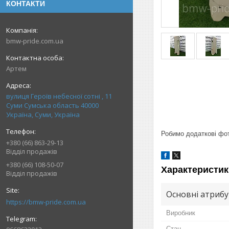
КОНТАКТИ
bmw-pride.com.ua
Артем
вулиця Героїв небесної сотні , 11
Суми Сумська область 40000
Україна, Суми, Україна
Робимо додаткові фото
+380 (66) 863-29-13
Відділ продажів
+380 (66) 108-50-07
Характеристик
Відділ продажів
Основні атриб
https://bmw-pride.com.ua
Виробник
Стан