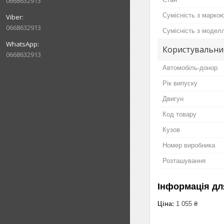
0668632913
Сумісність з марко
0668632913
Сумісність з модел
Користувальни
0668632913
Автомобіль-донор
Рік випуску
Двигун
Код товару
Кузов
Номер виробника
Розташування
Інформація дл
Ціна:
1 055 ₴