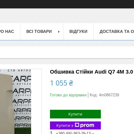
РО НАС
ВСІ ТОВАРИ
ВІДГУКИ
ДОСТАВКА ТА 
Обшивка Стійки Audi Q7 4M 3.0 
1 055 ₴
Готово до відправки
Код:
4m0867239
Купити
Купити з
+380 (66) 863-29-13