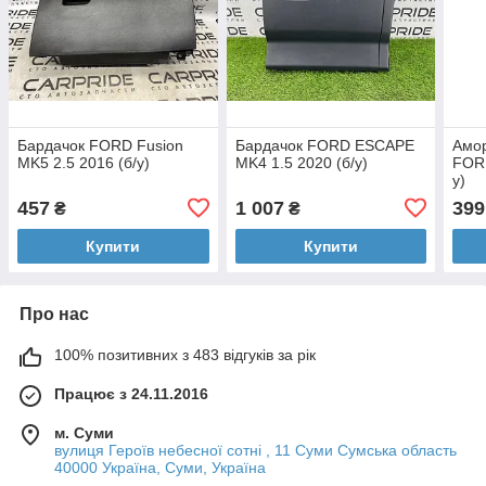
Бардачок FORD Fusion
Бардачок FORD ESCAPE
Амор
MK5 2.5 2016 (б/у)
MK4 1.5 2020 (б/у)
FORD
у)
457
1 007
399
₴
₴
Купити
Купити
Про нас
100% позитивних з 483 відгуків за рік
Працює з 24.11.2016
м. Суми
вулиця Героїв небесної сотні , 11 Суми Сумська область
40000 Україна, Суми, Україна