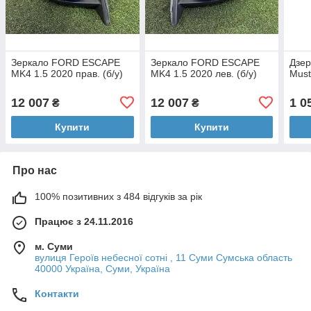
Зеркало FORD ESCAPE
Зеркало FORD ESCAPE
Дзер
MK4 1.5 2020 прав. (б/у)
MK4 1.5 2020 лев. (б/у)
Must
12 007
12 007
1 0
₴
₴
Купити
Купити
Про нас
100% позитивних з 484 відгуків за рік
Працює з 24.11.2016
м. Суми
вулиця Героїв небесної сотні , 11 Суми Сумська область
40000 Україна, Суми, Україна
Контакти