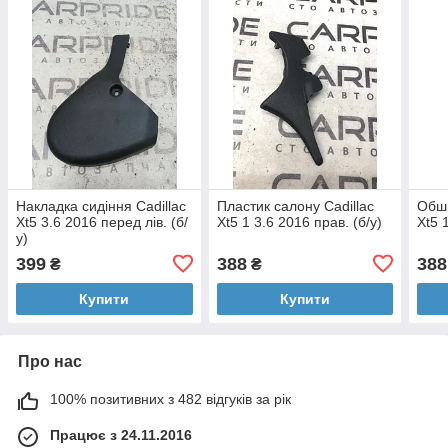
Накладка сидіння Cadillac
Пластик салону Cadillac
Обши
Xt5 3.6 2016 перед лів. (б/
Xt5 1 3.6 2016 прав. (б/у)
Xt5 
у)
399
388
388
₴
₴
Купити
Купити
Про нас
100% позитивних з 482 відгуків за рік
Працює з 24.11.2016