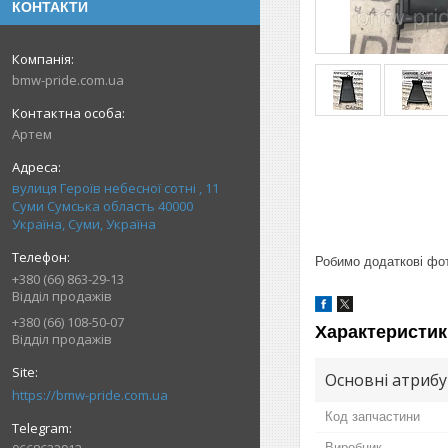
КОНТАКТИ
bmw-pride.com.ua
Артем
вулиця Героїв небесної сотні , 11
Суми Сумська область 40000
Україна, Суми, Україна
Робимо додаткові фото
+380 (66) 863-29-13
Відділ продажів
+380 (66) 108-50-07
Характеристик
Відділ продажів
Основні атриб
https://bmw-pride.com.ua
Код запчастини
Виробник