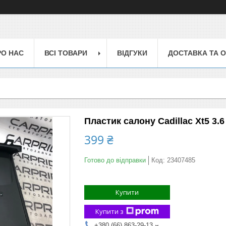
РО НАС
ВСІ ТОВАРИ
ВІДГУКИ
ДОСТАВКА ТА 
Пластик салону Cadillac Xt5 3.6 
399 ₴
Готово до відправки
Код:
23407485
Купити
Купити з
+380 (66) 863-29-13