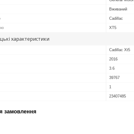
Вживаний
ю
Cadillac
лю
XT5
цькі характеристики
Cadillac Xt5
2016
3.6
39767
1
23407485
я замовлення