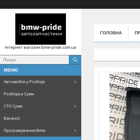
ГОЛОВНА
П
Інтернет магазин bmw-pride.com.ua
Автомобілі у Розборі
Розборка Суми
СТО Суми
Вакансії
Програмування Bmw