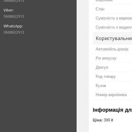
0668632913
Стан
0668632913
Сумісність з марко
Сумісність з модел
0668632913
Користувальни
Автомобіль-донор
Рік випуску
Двигун
Код товару
Кузов
Номер виробника
Інформація дл
Ціна:
399 ₴