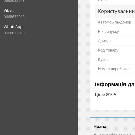
0668632913
Користувальни
0668632913
Автомобіль-донор
Рік випуску
0668632913
Двигун
Код товару
Кузов
Номер виробника
Інформація дл
Ціна:
895 ₴