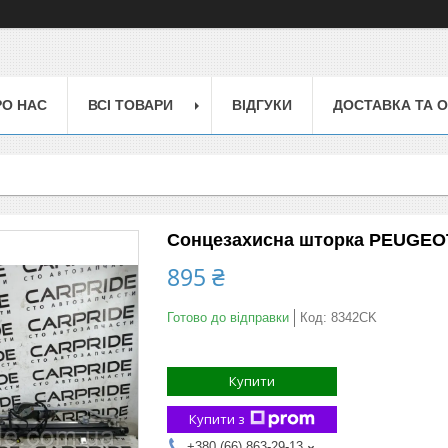
РО НАС
ВСІ ТОВАРИ
ВІДГУКИ
ДОСТАВКА ТА 
Сонцезахисна шторка PEUGEOT 6
895 ₴
Готово до відправки
Код:
8342CK
Купити
Купити з
+380 (66) 863-29-13