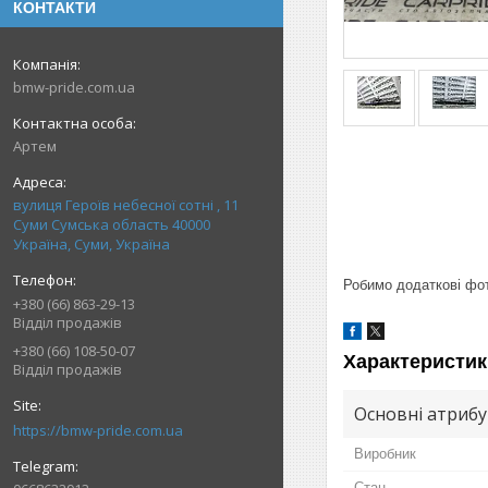
КОНТАКТИ
bmw-pride.com.ua
Артем
вулиця Героїв небесної сотні , 11
Суми Сумська область 40000
Україна, Суми, Україна
Робимо додаткові фото
+380 (66) 863-29-13
Відділ продажів
+380 (66) 108-50-07
Характеристик
Відділ продажів
Основні атриб
https://bmw-pride.com.ua
Виробник
Стан