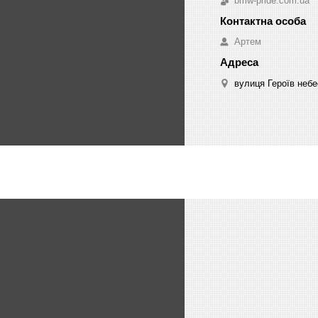
bmw-pride.com.ua
Артем
вулиця Героїв небе