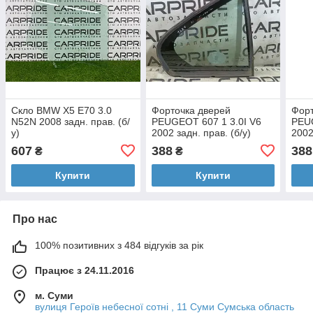
Скло BMW X5 E70 3.0
Форточка дверей
Форт
N52N 2008 задн. прав. (б/
PEUGEOT 607 1 3.0I V6
PEUG
у)
2002 задн. прав. (б/у)
2002
607
388
388
₴
₴
Купити
Купити
Про нас
100% позитивних з 484 відгуків за рік
Працює з 24.11.2016
м. Суми
вулиця Героїв небесної сотні , 11 Суми Сумська область