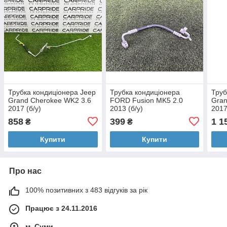
Трубка кондиціонера Jeep
Трубка кондиціонера
Труб
Grand Cherokee WK2 3.6
FORD Fusion MK5 2.0
Gran
2017 (б/у)
2013 (б/у)
2017
858
399
1 1
₴
₴
Купити
Купити
Про нас
100% позитивних з 483 відгуків за рік
Працює з 24.11.2016
м. Суми