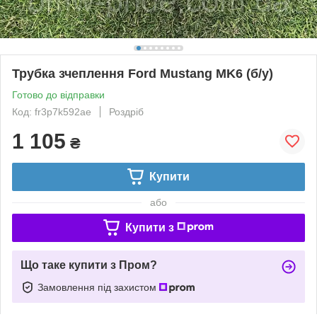
Трубка зчеплення Ford Mustang MK6 (б/у)
Готово до відправки
Код: fr3p7k592ae
Роздріб
1 105
₴
Купити
або
Купити з
Що таке купити з Пром?
Замовлення під захистом