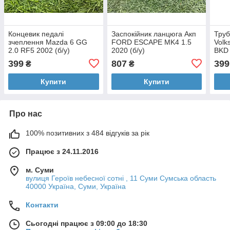
Концевик педалі
Заспокійник ланцюга Акп
Труб
зчеплення Mazda 6 GG
FORD ESCAPE MK4 1.5
Volk
2.0 RF5 2002 (б/у)
2020 (б/у)
BKD 
399
807
399
₴
₴
Купити
Купити
Про нас
100% позитивних з 484 відгуків за рік
Працює з 24.11.2016
м. Суми
вулиця Героїв небесної сотні , 11 Суми Сумська область
40000 Україна, Суми, Україна
Контакти
Сьогодні працює з 09:00 до 18:30