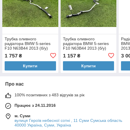
Трубка оливного
Трубка оливного
Раді
радіатора BMW 5-series
радіатора BMW 5-series
BMW 
F10 N63B44 2013 (б/у)
F10 N63B44 2013 (б/у)
2013
1 757
1 157
3 0
₴
₴
Купити
Купити
Про нас
100% позитивних з 483 відгуків за рік
Працює з 24.11.2016
м. Суми
вулиця Героїв небесної сотні , 11 Суми Сумська область
40000 Україна, Суми, Україна