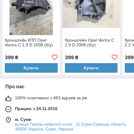
Кронштейн КПП Opel
Кронштейн Opel Vectra C
Крон
Vectra C 1.9 D 2008 (б/у)
1.9 D 2008 (б/у)
2.2 
399
399
399
₴
₴
Купити
Купити
Про нас
100% позитивних з 483 відгуків за рік
Працює з 24.11.2016
м. Суми
вулиця Героїв небесної сотні , 11 Суми Сумська область
40000 Україна, Суми, Україна