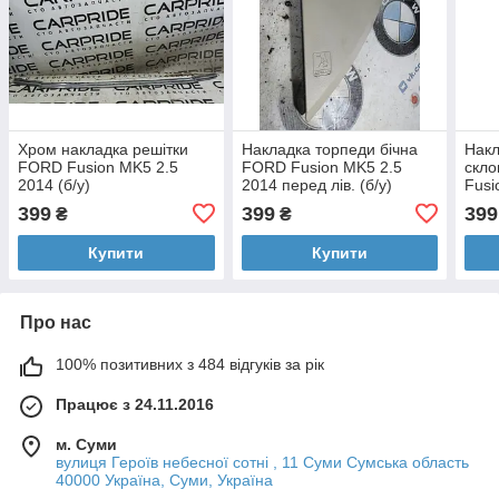
Хром накладка решітки
Накладка торпеди бічна
Накл
FORD Fusion MK5 2.5
FORD Fusion MK5 2.5
скло
2014 (б/у)
2014 перед лів. (б/у)
Fusi
перед
399
399
399
₴
₴
Купити
Купити
Про нас
100% позитивних з 484 відгуків за рік
Працює з 24.11.2016
м. Суми
вулиця Героїв небесної сотні , 11 Суми Сумська область
40000 Україна, Суми, Україна