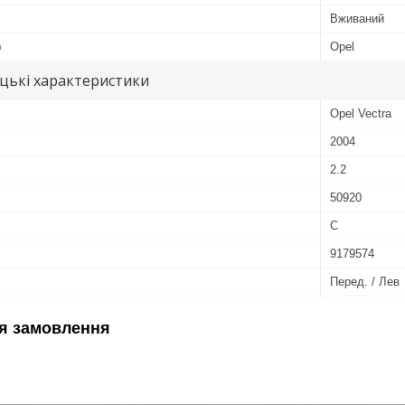
Вживаний
ю
Opel
цькі характеристики
Opel Vectra
2004
2.2
50920
C
9179574
Перед. / Лев
я замовлення