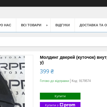
РО НАС
ВСІ ТОВАРИ
ВІДГУКИ
ДОСТАВКА ТА 
Молдинг дверей (куточок) внутрі
у)
399 ₴
Готово до відправки
Код:
9179574
Купити
Купити з