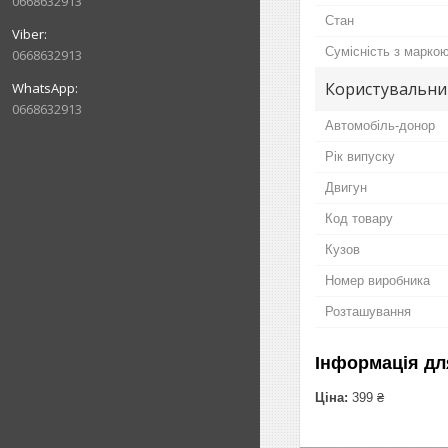
0668632913
Стан
Сумісність з марко
0668632913
Користувальни
0668632913
Автомобіль-донор
Рік випуску
Двигун
Код товару
Кузов
Номер виробника
Розташування
Інформація дл
Ціна:
399 ₴