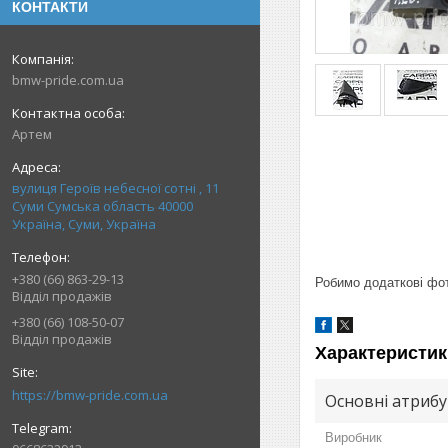
КОНТАКТИ
bmw-pride.com.ua
Артем
вулиця Героїв небесної сотні , 11
Суми Сумська область 40000
Україна, Суми, Україна
+380 (66) 863-29-13
Робимо додаткові фото
Відділ продажів
+380 (66) 108-50-07
Відділ продажів
Характеристик
https://bmw-pride.com.ua
Основні атриб
Виробник