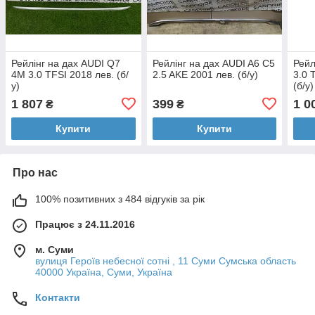
Рейлінг на дах AUDI Q7
Рейлінг на дах AUDI A6 C5
Рейл
4M 3.0 TFSI 2018 лев. (б/
2.5 AKE 2001 лев. (б/у)
3.0 
у)
(б/у)
1 807
399
1 0
₴
₴
Купити
Купити
Про нас
100% позитивних з 484 відгуків за рік
Працює з 24.11.2016
м. Суми
вулиця Героїв небесної сотні , 11 Суми Сумська область
40000 Україна, Суми, Україна
Контакти