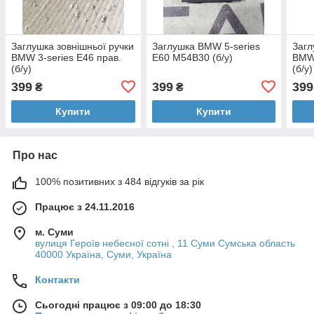
Заглушка зовнішньої ручки
Заглушка BMW 5-series
Загл
BMW 3-series E46 прав.
E60 M54B30 (б/у)
BMW 
(б/у)
(б/у)
399
399
399
₴
₴
Купити
Купити
Про нас
100% позитивних з 484 відгуків за рік
Працює з 24.11.2016
м. Суми
вулиця Героїв небесної сотні , 11 Суми Сумська область
40000 Україна, Суми, Україна
Контакти
Сьогодні працює з 09:00 до 18:30