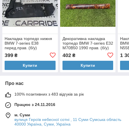
Накладка торпедо нижня
Декоративна накладка
Накл
BMW 7-series E38
торпедо BMW 7-series E32
BMW 
перед.прав. (б/у)
M70B50 1990 прав. (б/у)
N55B
399
402
1 3
₴
₴
Купити
Купити
Про нас
100% позитивних з 483 відгуків за рік
Працює з 24.11.2016
м. Суми
вулиця Героїв небесної сотні , 11 Суми Сумська область
40000 Україна, Суми, Україна