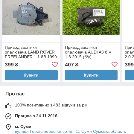
Привод заслінки
Привод заслінки
Прив
опалювача LAND ROVER
опалювача AUDI A3 8 V
опа
FREELANDER 1 1.8B 1999
1.8 2015 (б/у)
2.0 
(б/у)
399
407
399
₴
₴
Купити
Купити
Про нас
100% позитивних з 483 відгуків за рік
Працює з 24.11.2016
м. Суми
вулиця Героїв небесної сотні , 11 Суми Сумська область